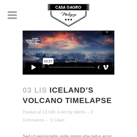
ICELAND’S VOLCANO
TIMELAPSE
03 LIS
ICELAND’S
VOLCANO TIMELAPSE
Posted at 13:04h
in
Art
by
bitinfo
0
Comments
0
Likes
Sed ut perspiciatis unde omnis iste natus error