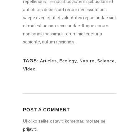
repellendus. Temporibus autem quibusdam et
aut officiis debitis aut rerum necessitatibus
saepe eveniet ut et voluptates repudiandae sint
et molestiae non recusandae. Itaque earum
non omnia possimus rerum hic tenetur a
sapiente, autum reiciendis.
TAGS:
Articles
,
Ecology
,
Nature
,
Science
,
Video
POST A COMMENT
Ukoliko želite ostaviti komentar, morate se
prijaviti
.